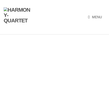
MENU
Das HARMONY-Quartet heißt Sie
herzlich willkommen.
Mit seinem vielfältigen Stil
begeistern die Freiburger seit 1991
Jung und Alt. Das Männerquartet
hat es sich zur Aufgabe gemacht,
zur Ehre Gottes zu singen. Erleben
Sie zwei Tenöre und zwei Bässe in